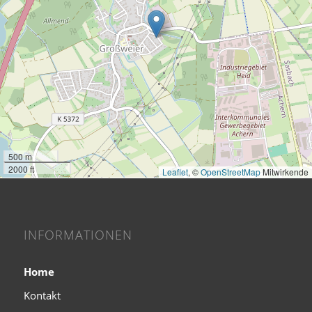
500 m
2000 ft
Leaflet
, ©
OpenStreetMap
Mitwirkende
INFORMATIONEN
Home
Kontakt